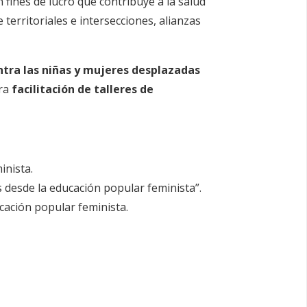
n fines de lucro que contribuye a la salud
erritoriales e intersecciones, alianzas
ontra las niñas y mujeres desplazadas
ara
facilitación de talleres de
inista.
s desde la educación popular feminista”.
cación popular feminista.