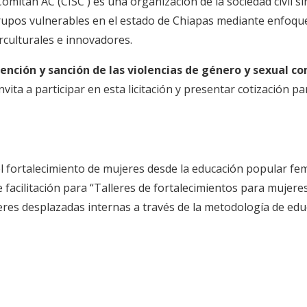
omitán AC (CISC ) es una organización de la sociedad civil si
rupos vulnerables en el estado de Chiapas mediante enfoque t
rculturales e innovadores.
ención y sanción de las violencias de género y sexual c
invita a participar en esta licitación y presentar cotización p
 fortalecimiento de mujeres desde la educación popular fem
 facilitación para “Talleres de fortalecimientos para mujere
jeres desplazadas internas a través de la metodología de edu