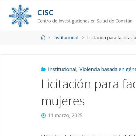
Saltar
C
I
S
C
al
contenido
Centro de Investigaciones en Salud de Comitán
Página
Institucional
Licitación para facilitac
de
Inicio
Institucional
,
Violencia basada en gén
Licitación para fa
mujeres
11 marzo, 2025