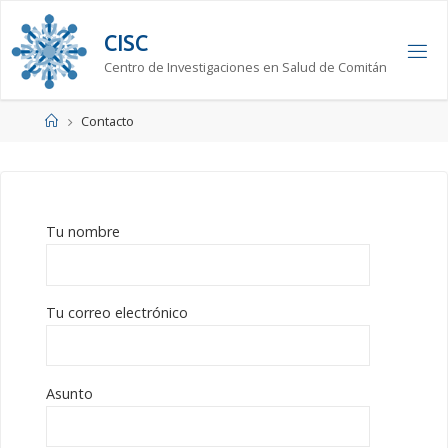
Saltar
al
C
I
S
C
contenido
Centro de Investigaciones en Salud de Comitán
Página
Contacto
de
Inicio
Tu nombre
Tu correo electrónico
Asunto