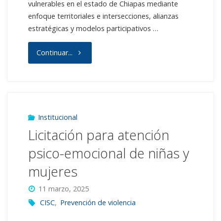
vulnerables en el estado de Chiapas mediante
enfoque territoriales e intersecciones, alianzas
estratégicas y modelos participativos …
"Licitación
Continuar...
para
facilitación
talleres
Institucional
Licitación para atención
de
psico-emocional de niñas y
fortalecimiento
mujeres
con
11 marzo, 2025
mujeres"
CISC
,
Prevención de violencia