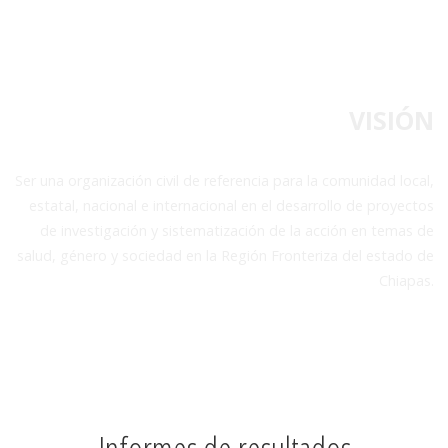
VISIÓN
Ser una organización civil de referencia para la comunidad local,
estatal, nacional e internacional en el desarrollo de proyectos
de investigación y sistematización de la acción en temas de
salud, género y sociedad en la Región Fronteriza del estado de
Chiapas.