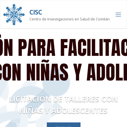
Saltar
al
CISC
contenido
Centro de Investigaciones en Salud de Comitán
LICITACIÓN DE TALLERES CON
NIÑAS Y ADOLESCENTES