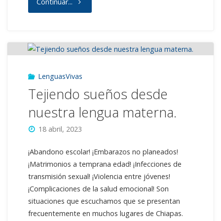
"Informe
Continuar...
de
actividades
–
LenguasVivas
2023"
Tejiendo sueños desde
nuestra lengua materna.
18 abril, 2023
¡Abandono escolar! ¡Embarazos no planeados!
¡Matrimonios a temprana edad! ¡Infecciones de
transmisión sexual! ¡Violencia entre jóvenes!
¡Complicaciones de la salud emocional! Son
situaciones que escuchamos que se presentan
frecuentemente en muchos lugares de Chiapas.