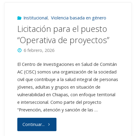
facilitación
de
Institucional
,
Violencia basada en género
Licitación para el puesto
talleres
“Operativa de proyectos”
de
6 febrero, 2026
fortalecimiento
El Centro de Investigaciones en Salud de Comitán
con
AC (CISC) somos una organización de la sociedad
civil que contribuye a la salud integral de personas
niñas
jóvenes, adultas y grupos en situación de
vulnerabilidad en Chiapas, con enfoque territorial
y
e interseccional. Como parte del proyecto
adolescentes"
“Prevención, atención y sanción de las …
"Licitación
Continuar...