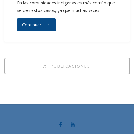
En las comunidades indígenas es más común que
se den estos casos, ya que muchas veces …
"Tejiendo
Continuar...
sueños
desde
nuestra
PUBLICACIONES
lengua
materna."