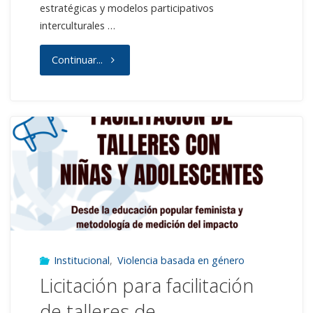
estratégicas y modelos participativos
interculturales …
"Licitación
Continuar...
para
facilitación
talleres
de
fortalecimiento
con
Institucional
,
Violencia basada en género
mujeres"
Licitación para facilitación
de talleres de