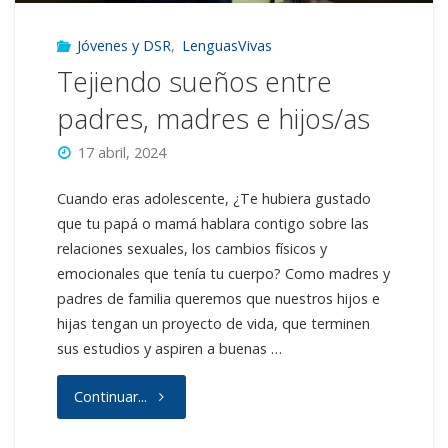
niñas
Jóvenes y DSR
,
LenguasVivas
y
Tejiendo sueños entre
mujeres"
padres, madres e hijos/as
17 abril, 2024
Cuando eras adolescente, ¿Te hubiera gustado
que tu papá o mamá hablara contigo sobre las
relaciones sexuales, los cambios físicos y
emocionales que tenía tu cuerpo? Como madres y
padres de familia queremos que nuestros hijos e
hijas tengan un proyecto de vida, que terminen
sus estudios y aspiren a buenas …
"Tejiendo
Continuar...
sueños