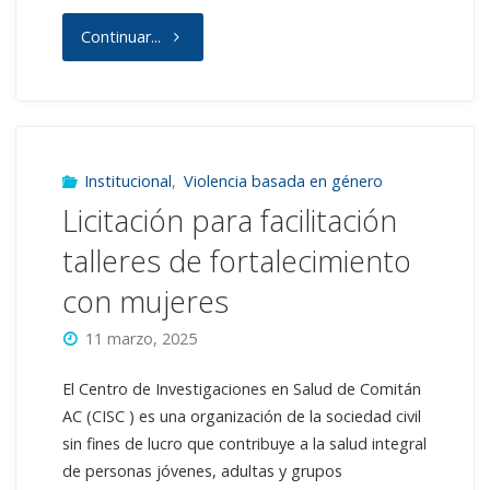
"Licitación
Continuar...
para
facilitación
talleres
Institucional
,
Violencia basada en género
Licitación para facilitación
de
talleres de fortalecimiento
fortalecimiento
con mujeres
con
11 marzo, 2025
niñas
El Centro de Investigaciones en Salud de Comitán
y
AC (CISC ) es una organización de la sociedad civil
sin fines de lucro que contribuye a la salud integral
adolescentes"
de personas jóvenes, adultas y grupos