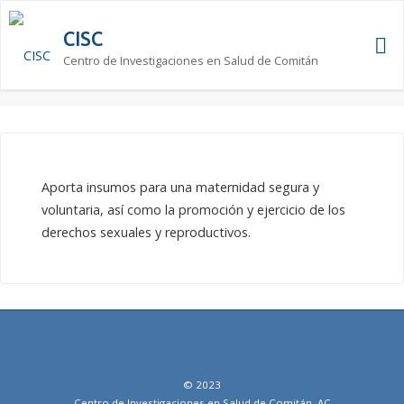
Saltar
al
CISC
contenido
Centro de Investigaciones en Salud de Comitán
Página
de
Inicio
Aporta insumos para una maternidad segura y
voluntaria, así como la promoción y ejercicio de los
derechos sexuales y reproductivos.
© 2023
Centro de Investigaciones en Salud de Comitán, AC