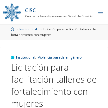
Saltar
al
C
I
S
C
contenido
Centro de Investigaciones en Salud de Comitán
Página
Institucional
Licitación para facilitación talleres de
de
fortalecimiento con mujeres
Inicio
Institucional
,
Violencia basada en género
Licitación para
facilitación talleres de
fortalecimiento con
mujeres