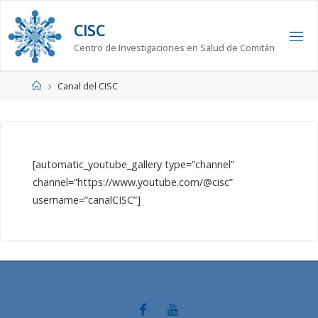
Saltar
al
C
I
S
C
contenido
Centro de Investigaciones en Salud de Comitán
Página
Canal del CISC
de
Inicio
[automatic_youtube_gallery type=”channel”
channel=”https://www.youtube.com/@cisc”
username=”canalCISC”]